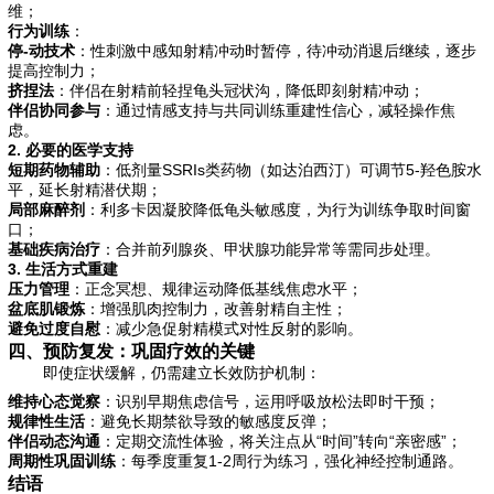
维；
行为训练
：
停-动技术
：性刺激中感知射精冲动时暂停，待冲动消退后继续，逐步
提高控制力；
挤捏法
：伴侣在射精前轻捏龟头冠状沟，降低即刻射精冲动；
伴侣协同参与
：通过情感支持与共同训练重建性信心，减轻操作焦
虑。
2. 必要的医学支持
短期药物辅助
：低剂量SSRIs类药物（如达泊西汀）可调节5-羟色胺水
平，延长射精潜伏期；
局部麻醉剂
：利多卡因凝胶降低龟头敏感度，为行为训练争取时间窗
口；
基础疾病治疗
：合并前列腺炎、甲状腺功能异常等需同步处理。
3. 生活方式重建
压力管理
：正念冥想、规律运动降低基线焦虑水平；
盆底肌锻炼
：增强肌肉控制力，改善射精自主性；
避免过度自慰
：减少急促射精模式对性反射的影响。
四、预防复发：巩固疗效的关键
即使症状缓解，仍需建立长效防护机制：
维持心态觉察
：识别早期焦虑信号，运用呼吸放松法即时干预；
规律性生活
：避免长期禁欲导致的敏感度反弹；
伴侣动态沟通
：定期交流性体验，将关注点从“时间”转向“亲密感”；
周期性巩固训练
：每季度重复1-2周行为练习，强化神经控制通路。
结语