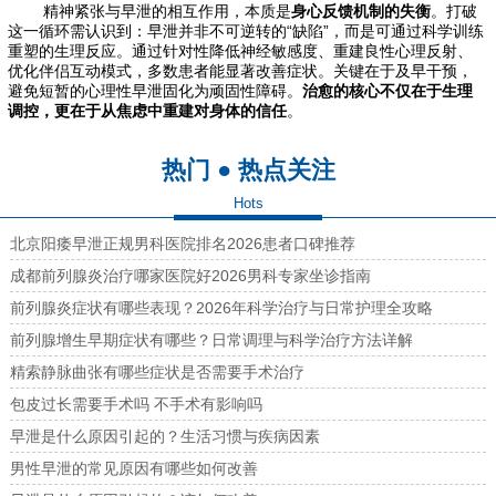
精神紧张与早泄的相互作用，本质是
身心反馈机制的失衡
。打破
这一循环需认识到：早泄并非不可逆转的“缺陷”，而是可通过科学训练
重塑的生理反应。通过针对性降低神经敏感度、重建良性心理反射、
优化伴侣互动模式，多数患者能显著改善症状。关键在于及早干预，
避免短暂的心理性早泄固化为顽固性障碍。
治愈的核心不仅在于生理
调控，更在于从焦虑中重建对身体的信任
。
热门 ● 热点关注
Hots
北京阳痿早泄正规男科医院排名2026患者口碑推荐
成都前列腺炎治疗哪家医院好2026男科专家坐诊指南
前列腺炎症状有哪些表现？2026年科学治疗与日常护理全攻略
前列腺增生早期症状有哪些？日常调理与科学治疗方法详解
精索静脉曲张有哪些症状是否需要手术治疗
包皮过长需要手术吗 不手术有影响吗
早泄是什么原因引起的？生活习惯与疾病因素
男性早泄的常见原因有哪些如何改善