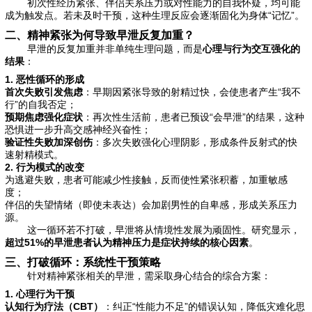
初次性经历紧张、伴侣关系压力或对性能力的自我怀疑，均可能
成为触发点。若未及时干预，这种生理反应会逐渐固化为身体“记忆”。
二、精神紧张为何导致早泄反复加重？
早泄的反复加重并非单纯生理问题，而是
心理与行为交互强化的
结果
：
1. 恶性循环的形成
首次失败引发焦虑
：早期因紧张导致的射精过快，会使患者产生“我不
行”的自我否定；
预期焦虑强化症状
：再次性生活前，患者已预设“会早泄”的结果，这种
恐惧进一步升高交感神经兴奋性；
验证性失败加深创伤
：多次失败强化心理阴影，形成条件反射式的快
速射精模式。
2. 行为模式的改变
为逃避失败，患者可能减少性接触，反而使性紧张积蓄，加重敏感
度；
伴侣的失望情绪（即使未表达）会加剧男性的自卑感，形成关系压力
源。
这一循环若不打破，早泄将从情境性发展为顽固性。研究显示，
超过51%的早泄患者认为精神压力是症状持续的核心因素
。
三、打破循环：系统性干预策略
针对精神紧张相关的早泄，需采取身心结合的综合方案：
1. 心理行为干预
认知行为疗法（CBT）
：纠正“性能力不足”的错误认知，降低灾难化思