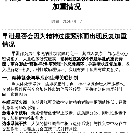
加重情况
时间：2026-01-17
早泄是否会因为精神过度紧张而出现反复加重
情况
早泄
作为男性常见的性功能障碍之一，其成因复杂且与心理状态
密切相关。大量临床研究证实，
精神过度紧张不仅是早泄的重要诱
因，更会形成“紧张-早泄-更紧张”的恶性循环，导致症状反复加重
。深
入理解这一机制，对打破病理循环、实现有效干预具有重要意义。
一、精神紧张与早泄的生理关联机制
当人体处于紧张、焦虑状态时，自主神经系统会进入应激模式。
交感神经过度兴奋会加速性刺激信号的传导，直接缩短射精反射时
间。这是因为：
神经调节失衡
：长期紧张可导致控制射精的脊髓中枢阈值降低，轻微
刺激即可触发射精；
激素水平波动
：焦虑情绪促使肾上腺素、皮质醇分泌，抑制性激素平
衡，影响射精控制能力；
边缘系统干扰
：大脑的情绪调节中枢（边缘系统）与性兴奋中枢存在
交互作用，心理压力会直接干扰射精调控。