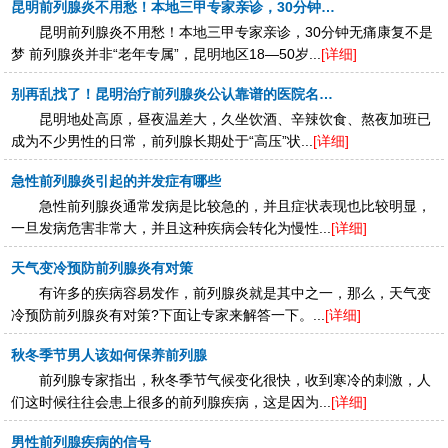
昆明前列腺炎不用愁！本地三甲专家亲诊，30分钟无痛康复不是梦
昆明前列腺炎不用愁！本地三甲专家亲诊，30分钟无痛康复不是
梦 前列腺炎并非“老年专属”，昆明地区18—50岁...
[详细]
别再乱找了！昆明治疗前列腺炎公认靠谱的医院名单（2025真实患者口碑推荐）
昆明地处高原，昼夜温差大，久坐饮酒、辛辣饮食、熬夜加班已
成为不少男性的日常，前列腺长期处于“高压”状...
[详细]
急性前列腺炎引起的并发症有哪些
急性前列腺炎通常发病是比较急的，并且症状表现也比较明显，
一旦发病危害非常大，并且这种疾病会转化为慢性...
[详细]
天气变冷预防前列腺炎有对策
有许多的疾病容易发作，前列腺炎就是其中之一，那么，天气变
冷预防前列腺炎有对策?下面让专家来解答一下。...
[详细]
秋冬季节男人该如何保养前列腺
前列腺专家指出，秋冬季节气候变化很快，收到寒冷的刺激，人
们这时候往往会患上很多的前列腺疾病，这是因为...
[详细]
男性前列腺疾病的信号