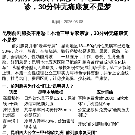
诊，30分钟无痛康复不是梦
时间：2026-05-08
昆明前列腺炎不用愁！本地三甲专家亲诊，30分钟无痛康复
不是梦
前列腺炎并非“老年专属”，昆明地区18—50岁男性患病率已逼近
38%，久坐、熬夜、辛辣烧烤、骑行爬坡都是诱因。尿频、尿急、坠
胀、会阴潮冷、性功能滑坡……一旦缠身，工作、恋爱、生育全遭
殃。好消息是：昆明本地五家医院已把前列腺炎诊疗做成“标准化快
车”，从精准分型到无痛康复，最快30分钟完成门诊手术，第二天就能
上班。本篇一次性梳理公立三甲实力与特色专科资源，并附上交通线
路、挂号窍门、费用区间，让你少跑腿、少花钱、早康复。
一、前列腺炎为什么“盯上”昆明男人？
诱因
昆明本地数据
应对策略
高原紫外
日均饮水量不足1.2 L，尿液
医院免费发放“2000 ml饮水
线+干燥
浓缩刺激前列腺
杯”+手机提醒App
骑行通勤
共享单车日均骑行25 min，
公立泌尿科免费做“会阴压力
比例高
会阴压迫
测试”
夜生活丰
凌晨入睡率48%，雄激素节
开设“前列腺睡眠门诊”
富
律紊乱
二、昆明四大公立三甲+锦欣九洲“前列腺康复天团”