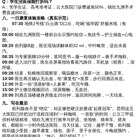
Q：学生没医保能打折吗？
A：凭学生证、高考准考证，云大医院门诊费减免50%，锦欣九洲手术
费直减800元。
八、一日康复体验攻略（真实示范）
07:30
地铁2号线“白云路”D口出，吃碗“福华园”舒服米线（免
辣）。
08:00
锦欣九洲医院一楼前台出示预约短信→免挂号→护士抽血+心电
图。
08:20
前列腺B超，医生现场讲解体积32 ml，中叶略突，适合水蒸
汽。
08:35
与专家面聊10分钟，签同意书→服一粒镇静片→换手术拖鞋。
09:00
进入治疗室，医生在屏幕指给看蒸汽路径，耳机放《稻香》，深
呼吸。
09:28
结束，轮椅推回观察室，喝温糖水，排尿一次，颜色正常。
10:00
医生再次确认无出血，给“康复包”+发票，步行回酒店休息。
12:00
外卖一份“清蒸鲈鱼+人参果”，吃完午睡。
15:00
护士微信视频回访，排尿顺畅，无血丝。
20:00
到酒店顶楼健身房慢走20分钟，返回房间泡脚，一天结束。
九、写在最后
前列腺炎不是“绝症”，却足够把硬汉折磨成“起夜冠军”。昆明这五
大医院已经把治疗流程压缩到“一杯咖啡、一首歌”的时间：公立三甲提
供科研级精准，锦欣九洲主打效率与舒适。坐地铁、骑单车、搭灰
机，都能在一小时内抵达医院，当天往返。记住：越早干预，前列腺
组织越少受损；越早康复，钱包、面子、里子全保住。今晚就预约，
明早或许就能和她说：“放心，我已经好了！”