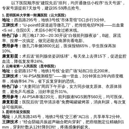
以下医院顺序按“建院先后”排列，均开通微信小程序“当天号源”，
专家号源提前7天放号，建议05:59蹲点抢号。
1. 昆明医科大学第一附属医院（云大医院）
地址：
西昌路295号，地铁3号线“市体育馆”D口步行3分钟。
王牌技术：
“U-point经尿道超导微孔刀”，把传统电切PK掉——出血量
<5 ml，住院0天，术后6小时可食过桥米线。
特色门诊：
周三晚17:30—20:30开设“白领前列腺夜诊”，B超、尿流
率、按摩一次搞定，做完还能去南屏街看电影。
费用参考：
微孔刀单侧3800元起，医保报销65%，学生医保再加
10%。
康复彩蛋：
术后送“前列腺坐姿训练球”，每天坐上去弹15下，促进盆腔
血流，降低复发率24%。
2. 云南省第一人民医院（昆华医院）
地址：
金碧路157号，地铁1号线“金碧广场”站B口往北200米。
王牌技术：
“AI-PSA预测模型”——抽一管血，3分钟算出3年内癌变概
率，准确率94.7%，省下反复穿刺的恐惧。
特色门诊：
“夫妻同治”周四下午开诊，女方同步做支原体、衣原体筛
查，避免乒乓感染，治好率提升31%。
费用参考：
AI-PSA单项220元，前列腺液NGS测序560元，均可医保。
康复彩蛋：
医院后街“昆华清凉巷”免费喝罐罐烤茶，消炎利尿，每次复
诊可领两杯。
3. 昆明市延安医院
地址：
人民东路245号，地铁2号线“交三桥”A口出，共享单车2分钟。
王牌技术：
“经会阴磁共振超声融合靶向穿刺”，把癌细胞定位精确到1
mm，穿刺针数从12针降到3针，疼痛感像蚂蚁夹。