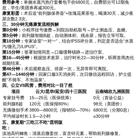
费用参考：
单侧水蒸汽热疗套餐包干价6800元，自费部分可12期免
息，学生/美团券再减300元。
康复彩蛋：
术后送“前列腺保养壶”+玫瑰花果茶包，喝满30天，减少夜
尿次数2.3次。
三、30分钟无痛康复流程拆解
第0分钟：
小程序挂号缴费→到院自助机取号→护士测血压、血糖。
第5分钟：
前列腺智能B超，自动测体积、残余尿，报告立等可取。
第10分钟：
专家诊室“一对一”，结合IPSS评分表，判定是否适合“水蒸
汽/微孔刀/LIPUS”。
第15分钟：
签署知情同意→口服缓释镇静→进治疗室。
第16—45分钟：
根据技术差异，治疗时长22—30分钟，听两首周杰伦
就能结束。
第46分钟：
术后观察血压、排尿一次，无异常即可离院。
第47—1440分钟：
回家口服3天消炎药，次日微信远程回访，护士提
醒“不骑车、不泡温泉”。
四、公立VS民营，费用对比一目了然
项目
云大/昆华/延安/四十三医院
云南锦欣九洲医院
专家挂号费
15—25元（医保统筹）
0元（首诊公益）
前列腺B超
120元（医保报80%）
98元（美团价）
无痛微创手术
3800—8800元（报销50—70%）
6800元（分期0息）
平均候诊时长
1.5—2小时
≤30分钟
五、康复期“三吃三不吃”昆明版
吃：
滇池高钙鲫鱼：清蒸后撒姜丝，富含锌元素，帮助前列腺修复。