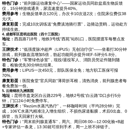
特色门诊：
“前列腺运动康复中心”——国家运动员同款盆底生物反馈
仪，15分钟游戏通关，尿流速度提升40%。
费用参考：
生物反馈单次120元，办次卡10次送2次；住院床位费仅38
元/天。
康复彩蛋：
完成10次训练送“免费滇池骑行票”，边骑边赏鸥，运动处方
持续生效。
4. 成都军区昆明总医院（四十三医院）
地址：
西昌路718号，地铁3号线“西苑”站B1口，医院摆渡车每整点发
车。
王牌技术：
“低强度脉冲超声（LIPUS）无创治疗仪”——坐着打30分钟
游戏，前列腺血流增加5倍，勃起功能同步提升IIEF-5评分5.8分。
特色门诊：
“军警绿色诊室”，现役/退役军人、消防员凭证件随到随
看，检验优先30分钟出结果。
费用参考：
LIPUS一次450元，部队医保全免；地方职工医保可报
70%。
康复彩蛋：
医院食堂“官兵同款”薄荷折耳根，清热消炎，前列腺患者每
餐免费加一份。
5. 云南锦欣九洲医院
地址：
昆明市盘龙区白云路229号，地铁2号线“白云路”D口步行5分
钟，门口24小时免费停车。
王牌技术：
“Rezūm水蒸汽热疗”，一杯咖啡时间（平均28分钟）完
成，106℃水蒸汽精准注入增生组织，不损伤尿道黏膜，术后0出血、0
插管，当天回家打火锅。
特色门诊：
“周末前列腺直通车”，周六、周日08:00—12:00化验+B超
+专家评估一条龙，13:30就可排到手术，周一上班不掉链子。