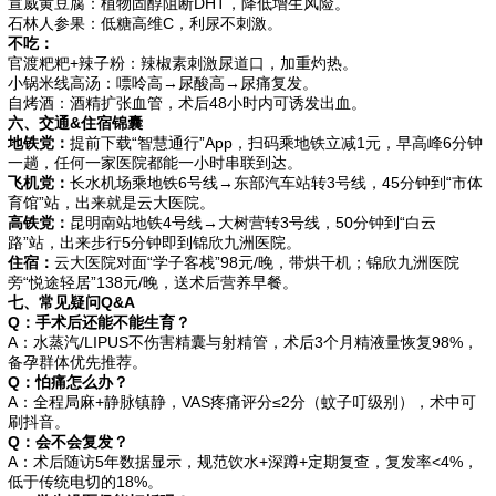
宣威黄豆腐：植物固醇阻断DHT，降低增生风险。
石林人参果：低糖高维C，利尿不刺激。
不吃：
官渡粑粑+辣子粉：辣椒素刺激尿道口，加重灼热。
小锅米线高汤：嘌呤高→尿酸高→尿痛复发。
自烤酒：酒精扩张血管，术后48小时内可诱发出血。
六、交通&住宿锦囊
地铁党：
提前下载“智慧通行”App，扫码乘地铁立减1元，早高峰6分钟
一趟，任何一家医院都能一小时串联到达。
飞机党：
长水机场乘地铁6号线→东部汽车站转3号线，45分钟到“市体
育馆”站，出来就是云大医院。
高铁党：
昆明南站地铁4号线→大树营转3号线，50分钟到“白云
路”站，出来步行5分钟即到锦欣九洲医院。
住宿：
云大医院对面“学子客栈”98元/晚，带烘干机；锦欣九洲医院
旁“悦途轻居”138元/晚，送术后营养早餐。
七、常见疑问Q&A
Q：手术后还能不能生育？
A：水蒸汽/LIPUS不伤害精囊与射精管，术后3个月精液量恢复98%，
备孕群体优先推荐。
Q：怕痛怎么办？
A：全程局麻+静脉镇静，VAS疼痛评分≤2分（蚊子叮级别），术中可
刷抖音。
Q：会不会复发？
A：术后随访5年数据显示，规范饮水+深蹲+定期复查，复发率<4%，
低于传统电切的18%。