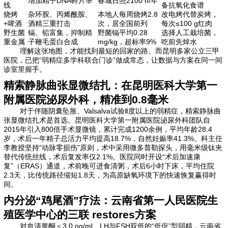
增加精子DNA碎片率
春城日照2100 h/年
线
备抗氧化食谱
烧烤
杂环胺、丙烯酰胺、
本地人每周烧烤2.8
改电烤代替炭烤，
+啤酒
酒精三重打击
次，居全国前列
每次≤100 g红肉
野生菌
镉、铅富集，抑制精
野菌镉平均0.28
选择人工栽培菌，
重金属
子鞭毛蛋白合成
mg/kg，超标率9%
吃前先焯水
理解这张地图，才能找到最短的回家的路。而昆明多家公立三甲
医院，已把“弱精症多学科联合门诊”做成常态，让数据与方案在同一间
诊室里握手。
精索静脉曲张显微结扎：在昆明医科大学第一
附属医院泌尿外科，精准到0.8毫米
对于伴随阴囊坠胀、Valsalva试验Ⅱ度以上的弱精症，精索静脉曲
张显微结扎术是首选。昆明医科大学第一附属医院泌尿外科团队自
2015年引入800倍手术显微镜，累计完成1200余例，平均年龄28.4
岁，术后一年精子总活力平均提高18.7%，自然妊娠率41.3%。科主任
李教授坚持“动脉零损伤”原则，术中采用微多普勒探头，用毫米级钛夹
替代传统丝线，术后复发率仅2.1%。医院同时开设“术后加速康
复”（ERAS）通道，术前晚可进食清粥，术后6小时下床，平均住院
2.3天，比传统路径缩短1.8天，为高原缺氧环境下的快速恢复赢得时
间。
内分泌“鸡尾酒”疗法：云南省第一人民医院生
殖医学中心的三联 restores方案
对血清睾酮＜3.0 ng/ml、LH与FSH双低的“低促”型弱精，云南省