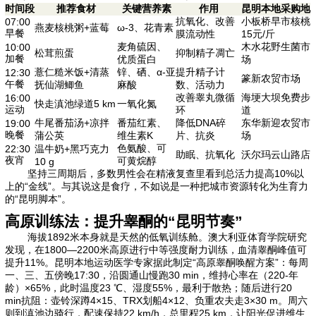
时间段
推荐食材
关键营养素
作用
昆明本地采购地
抗氧化、改善
小板桥早市核桃
07:00
燕麦核桃粥+蓝莓
ω-3、花青素
早餐
膜流动性
15元/斤
麦角硫因、
木水花野生菌市
10:00
松茸煎蛋
抑制精子凋亡
加餐
优质蛋白
场
薏仁糙米饭+清蒸
锌、硒、α-亚
提升精子计
12:30
篆新农贸市场
午餐
抚仙湖鲫鱼
麻酸
数、活动力
改善睾丸微循
海埂大坝免费步
16:00
快走滇池绿道5 km
一氧化氮
运动
环
道
牛尾番茄汤+凉拌
番茄红素、
降低DNA碎
东华新迎农贸市
19:00
晚餐
蒲公英
维生素K
片、抗炎
场
色氨酸、可
22:30
温牛奶+黑巧克力
助眠、抗氧化
沃尔玛云山路店
夜宵
可黄烷醇
10 g
坚持三周期后，多数男性会在精液复查里看到总活力提高10%以
上的“金线”。与其说这是食疗，不如说是一种把城市资源转化为生育力
的“昆明脚本”。
高原训练法：提升睾酮的“昆明节奏”
海拔1892米本身就是天然的低氧训练舱。澳大利亚体育学院研究
发现，在1800—2200米高原进行中等强度耐力训练，血清睾酮峰值可
提升11%。昆明本地运动医学专家据此制定“高原睾酮唤醒方案”：每周
一、三、五傍晚17:30，沿圆通山慢跑30 min，维持心率在（220-年
龄）×65%，此时温度23 ℃、湿度55%，最利于散热；随后进行20
min抗阻：壶铃深蹲4×15、TRX划船4×12、负重农夫走3×30 m。周六
则到滇池边骑行，配速保持22 km/h，总里程25 km，让阳光促进维生