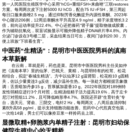
第一人民医院生殖医学中心采用“hCG+重组FSH+来曲唑”三联restores
方案。每周两次皮下注射5000 IU hCG，配合75 IU rFSH，第三周起
每日口服来曲唑2.5 mg，通过抑制芳香化酶提升内源性睾酮。2023年
中心随访206例，12周后睾酮水平升高至4.9 ng/ml，精子浓度增长3.2
倍，前向运动率提升22.4%。中心还把傣药“肾子藤”提取物做成胶囊，
作为辅助抗氧化，双盲试验显示可额外降低精子DNA碎片率4.8%。内
分泌门诊设在3号楼二层，采血结果当日可出，夜间门诊到20:30，方
便上班族“下班看生育”。
中医药“生精汤”：昆明市中医医院男科的滇南
本草新解
在云南，草就是药，药也是菜。昆明市中医医院男科主任吴如仲
把《滇南本草》里的仙茅、巴戟天、黄精，与昆明特有的松茸、松花
粉结合，拟定“春城生精汤”。方中以仙茅12 g温肾阳，松花粉10 g固精
关，佐以少量黄连3 g反佐，减少温补生热。每一张处方都根据舌象微
调：舌质暗加丹参15 g，苔厚腻加藿香10 g。2022年医院对189例特
发性弱精症进行3个月对照，生精汤组精子活力提高19.6%，高于左卡
尼汀对照组11.2%，且可降低畸形率4.7%。医院还开辟“生育针灸”专
台，选关元、肾俞、三阴交，电针2 Hz，每周两次，八周后血清抑制
素B升高58 pg/ml，提示支持细胞功能改善。煎药中心代煎真空包装，
一次给14袋，男士们可以像拎豆浆一样拎药去上班。
显微取精+卵胞浆内单精子注射：昆明市妇幼保
健院生殖中心的无精桥