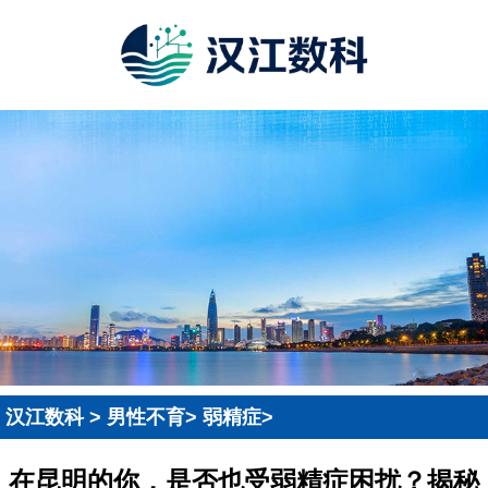
汉江数科
>
男性不育
>
弱精症
>
在昆明的你，是否也受弱精症困扰？揭秘