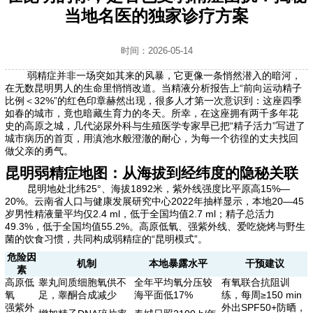
当地名医的独家诊疗方案
时间：2026-05-14
弱精症并非一场突如其来的风暴，它更像一条悄然潜入的暗河，
在无数昆明男人的生命里悄悄改道。当精液分析报告上“前向运动精子
比例＜32%”的红色印章赫然出现，很多人才第一次意识到：这座四季
如春的城市，竟也暗藏生育力的冬天。所幸，在这座拥有两千多年花
史的高原之城，几代泌尿外科与生殖医学专家早已把“精子活力”写进了
城市病历的首页，用滇池水般澄澈的耐心，为每一个彷徨的丈夫找回
做父亲的勇气。
昆明弱精症地图：从海拔到经纬度的隐秘关联
昆明地处北纬25°、海拔1892米，紫外线强度比平原高15%—
20%。云南省人口与健康发展研究中心2022年抽样显示，本地20—45
岁男性精液量平均仅2.4 ml，低于全国均值2.7 ml；精子总活力
49.3%，低于全国均值55.2%。高原低氧、强紫外线、爱吃烧烤与野生
菌的饮食习惯，共同构成弱精症的“昆明模式”。
危险因
机制
本地暴露水平
干预建议
素
高原低
睾丸间质细胞氧供不
全年平均氧分压较
有氧联合抗阻训
氧
足，睾酮合成减少
海平面低17%
练，每周≥150 min
强紫外
外出SPF50+防晒，