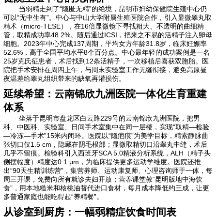
当弱精走到了“隐匿无精”的绝境，昆明市妇幼保健院生殖中心仍
可以“无中生有”。中心与中山大学附属生殖医院合作，引入显微睾丸取
精术（micro-TESE），在16倍显微镜下寻找粗大、不透明的曲细精
管，取精成功率48.2%。随后通过ICSI，把来之不易的活精子注入卵母
细胞。2023年中心完成137周期，平均女方年龄31.8岁，临床妊娠率
52.6%，高于全国平均水平8个百分点。中心最年轻的成功案例是一名
25岁克氏征患者，术后找到12条活精子，一次移植后喜获双胞胎。医
院把手术安排在周四上午，与周末实验室工作无缝衔接，避免高原昼
夜温差给睾丸组织带来的缺氧再灌损伤。
延续希望：云南锦欣九洲医院一体化生育重建
体系
坐落于昆明市盘龙区白云路229号的云南锦欣九洲医院，把男
科、中医科、实验室、日间手术室集中在同一层楼，实现“取精—检验
—冷冻—手术”15米内闭环。医院以“隐疤痕”为美学目标，精索静脉曲
张切口仅1.5 cm，隐藏在阴毛根部；显微取精切口沿睾丸中缝，术后
几乎不留痕。检验科引入西班牙SCA 5.0精液分析系统，ALH（精子头
侧摆幅度）精度达0.1 μm，为临床提供更多运动学维度。医院还推
出“90天生精训练营”，集营养师、运动康复师、心理咨询师于一体，每
周三开课，免费向所有就诊夫妇开放；营养课堂教“昆明版地中海饮
食”，用本地糙米和核桃油替代进口食材，每月成本降低约三成，让更
多普通家庭也能吃得起“养精餐”。
从诊室到厨房：一幅弱精症饮食时间表