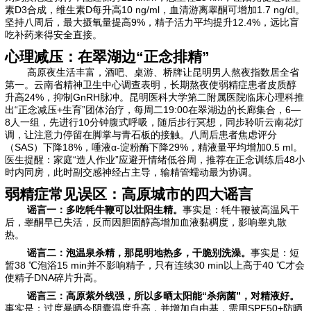
素D3合成，维生素D每升高10 ng/ml，血清游离睾酮可增加1.7 ng/dl。
坚持八周后，最大摄氧量提高9%，精子活力平均提升12.4%，远比盲
吃补药来得安全直接。
心理减压：在翠湖边“正念排精”
高原夜生活丰富，酒吧、桌游、桥牌让昆明男人熬夜指数居全省
第一。云南省精神卫生中心调查表明，长期熬夜使弱精症患者皮质醇
升高24%，抑制GnRH脉冲。昆明医科大学第二附属医院临床心理科推
出“正念减压+生育”团体治疗，每周二19:00在翠湖边的长廊集合，6—
8人一组，先进行10分钟腹式呼吸，随后步行冥想，同步聆听云南花灯
调，让注意力停留在脚掌与青石板的接触。八周后患者焦虑评分
（SAS）下降18%，唾液α-淀粉酶下降29%，精液量平均增加0.5 ml。
医生提醒：家庭“造人作业”应避开情绪低谷周，推荐在正念训练后48小
时内同房，此时副交感神经占主导，输精管蠕动最为协调。
弱精症常见误区：高原城市的四大谣言
谣言一：多吃牦牛鞭可以壮阳生精。
事实是：牦牛鞭被高温风干
后，睾酮早已失活，反而因胆固醇高增加血液黏稠度，影响睾丸散
热。
谣言二：泡温泉杀精，那昆明地热多，干脆别洗澡。
事实是：短
暂38 ℃泡浴15 min并不影响精子，只有连续30 min以上高于40 ℃才会
使精子DNA碎片升高。
谣言三：高原紫外线强，所以多晒太阳能“杀病菌”，对精液好。
事实是：过度暴晒令阴囊温度升高，并增加自由基，需用SPF50+防晒