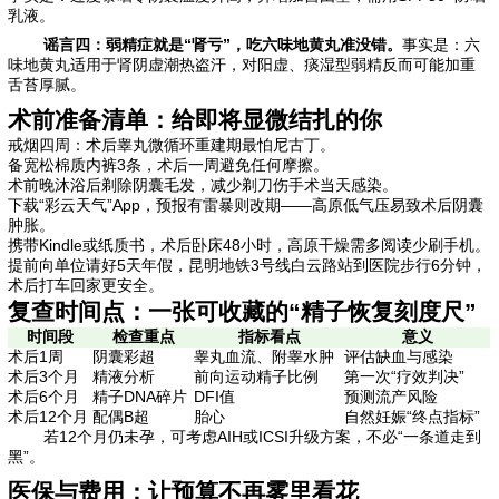
乳液。
谣言四：弱精症就是“肾亏”，吃六味地黄丸准没错。
事实是：六
味地黄丸适用于肾阴虚潮热盗汗，对阳虚、痰湿型弱精反而可能加重
舌苔厚腻。
术前准备清单：给即将显微结扎的你
戒烟四周：术后睾丸微循环重建期最怕尼古丁。
备宽松棉质内裤3条，术后一周避免任何摩擦。
术前晚沐浴后剃除阴囊毛发，减少剃刀伤手术当天感染。
下载“彩云天气”App，预报有雷暴则改期——高原低气压易致术后阴囊
肿胀。
携带Kindle或纸质书，术后卧床48小时，高原干燥需多阅读少刷手机。
提前向单位请好5天年假，昆明地铁3号线白云路站到医院步行6分钟，
术后打车回家更安全。
复查时间点：一张可收藏的“精子恢复刻度尺”
时间段
检查重点
指标看点
意义
术后1周
阴囊彩超
睾丸血流、附睾水肿
评估缺血与感染
术后3个月
精液分析
前向运动精子比例
第一次“疗效判决”
术后6个月
精子DNA碎片
DFI值
预测流产风险
术后12个月
配偶B超
胎心
自然妊娠“终点指标”
若12个月仍未孕，可考虑AIH或ICSI升级方案，不必“一条道走到
黑”。
医保与费用：让预算不再雾里看花