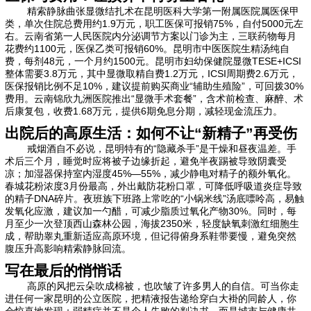
精索静脉曲张显微结扎术在昆明医科大学第一附属医院属医保甲
类，单次住院总费用约1.9万元，职工医保可报销75%，自付5000元左
右。云南省第一人民医院内分泌调节方案以门诊为主，三联药物每月
花费约1100元，医保乙类可报销60%。昆明市中医医院生精汤纯自
费，每剂48元，一个月约1500元。昆明市妇幼保健院显微TESE+ICSI
整体需要3.8万元，其中显微取精自费1.2万元，ICSI周期费2.6万元，
医保报销比例不足10%，建议提前购买商业“辅助生殖险”，可回拨30%
费用。云南锦欣九洲医院推出“显微手术套餐”，含术前检查、麻醉、术
后康复包，收费1.68万元，提供6期免息分期，减轻现金流压力。
出院后的高原生活：如何不让“新精子”再受伤
戒烟酒自不必说，昆明特有的“隐藏杀手”是干燥和昼夜温差。手
术后三个月，睡觉时应将被子边缘折起，避免半夜踢被导致阴囊受
凉；加湿器保持室内湿度45%—55%，减少静电对精子的额外氧化。
春城花粉浓度3月份最高，外出戴防花粉口罩，可降低呼吸道炎症导致
的精子DNA碎片。夜班族下班路上常吃的“小锅米线”汤底嘌呤高，易触
发氧化应激，建议加一勺醋，可减少脂质过氧化产物30%。同时，每
月至少一次登顶西山森林公园，海拔2350米，轻度缺氧刺激红细胞生
成，帮助睾丸重新适应高原环境，但记得俯身系鞋带要慢，避免突然
腹压升高影响精索静脉回流。
写在最后的悄悄话
高原的风把云朵吹成棉被，也吹皱了许多男人的自信。可当你走
进任何一家昆明的公立医院，把精液报告递给穿白大褂的同龄人，你
会惊喜地发现：弱精症并不是个人失败的判决书，而是城市与健康共