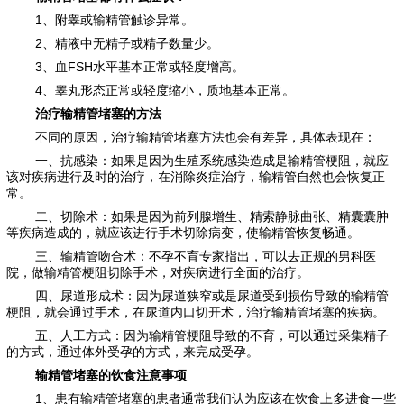
1、附睾或输精管触诊异常。
2、精液中无精子或精子数量少。
3、血FSH水平基本正常或轻度增高。
4、睾丸形态正常或轻度缩小，质地基本正常。
治疗输精管堵塞的方法
不同的原因，治疗输精管堵塞方法也会有差异，具体表现在：
一、抗感染：如果是因为生殖系统感染造成是输精管梗阻，就应
该对疾病进行及时的治疗，在消除炎症治疗，输精管自然也会恢复正
常。
二、切除术：如果是因为前列腺增生、精索静脉曲张、精囊囊肿
等疾病造成的，就应该进行手术切除病变，使输精管恢复畅通。
三、输精管吻合术：不孕不育专家指出，可以去正规的男科医
院，做输精管梗阻切除手术，对疾病进行全面的治疗。
四、尿道形成术：因为尿道狭窄或是尿道受到损伤导致的输精管
梗阻，就会通过手术，在尿道内口切开术，治疗输精管堵塞的疾病。
五、人工方式：因为输精管梗阻导致的不育，可以通过采集精子
的方式，通过体外受孕的方式，来完成受孕。
输精管堵塞的饮食注意事项
1、患有输精管堵塞的患者通常我们认为应该在饮食上多进食一些