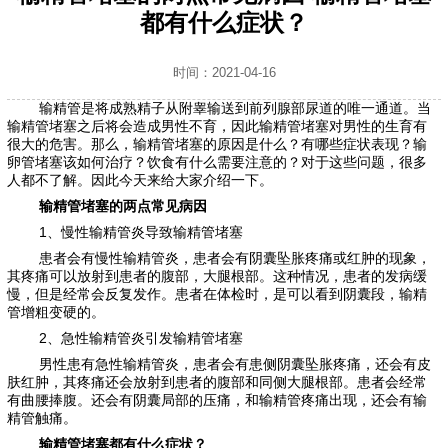
都有什么症状？
时间：2021-04-16
输精管是将成熟精子从附睾输送到前列腺部尿道的唯一通道。当
输精管堵塞之后将会造成男性不育，因此输精管堵塞对男性的生育有
很大的危害。那么，输精管堵塞的原因是什么？有哪些症状表现？输
卵管堵塞该如何治疗？饮食有什么需要注意的？对于这些问题，很多
人都不了解。因此今天来给大家介绍一下。
输精管堵塞的两点常见病因
1、慢性输精管炎导致输精管堵塞
患者会有慢性输精管炎，患者会有阴囊坠胀疼痛或红肿的现象，
其疼痛可以放射到患者的腹部，大腿根部。这种情况，患者的发病缓
慢，但是经常会反复发作。患者在体检时，是可以看到阴囊段，输精
管增粗变硬的。
2、急性输精管炎引发输精管堵塞
男性患有急性输精管炎，患者会有患侧阴囊坠胀疼痛，还会有皮
肤红肿，其疼痛还会放射到患者的腹部和同侧大腿根部。患者会经常
有曲腰捧腹。还会有阴囊局部的压痛，和输精管疼痛出现，还会有输
精管触痛。
输精管堵塞都有什么症状？