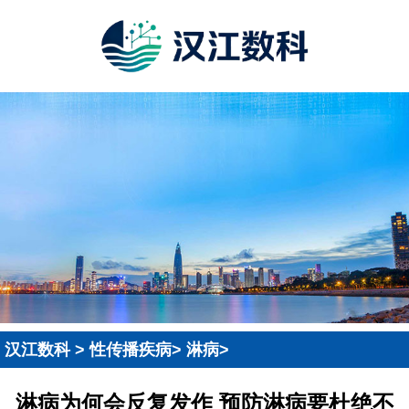
汉江数科
>
性传播疾病
>
淋病
>
淋病为何会反复发作 预防淋病要杜绝不