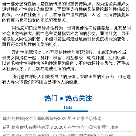
当一部分患有性病，是性病传播的很重要传染源。因为这些卖淫妇女
通过性乱把性病传染给嫖客，而嫖客染有性病又传播给新的性侣或其
配偶。不但在社会上，而且在家庭中造成传播。因此，性病传播蔓延
的程度与卖淫妇女的消长紧密相关。
同性恋和口淫等异常性行为，也可促使性病传播蔓延，尤其是同
性恋者危害较大。同性恋主要是指男性之间的肛交。通过肛交，男子
精液进入同性的肛管，不但可发生精液过敏而引起免疫机能的变化，
而且还会增加性病传染的机会。
淫乱性流氓活动，也可促使性病的蔓延流行。其表现为多个或一
群男女厮混在一起，群奸、群宿，相互猥亵，轮流奸淫，互相玩弄，
以追求动物性的性快感和性满足为目的，不但败坏社会风气，严重破
坏社会秩序，而且容易造成性病的传播。
我们总在呼吁人们关爱自己的身体，采取正当的性行为，但还是
有人寻求“刺激”而不顾自己和他人的健康。
热门 ● 热点关注
Hots
成都前列腺炎治疗哪家医院好2026男科专家坐诊指南
前列腺炎症状有哪些表现？2026年科学治疗与日常护理全攻略