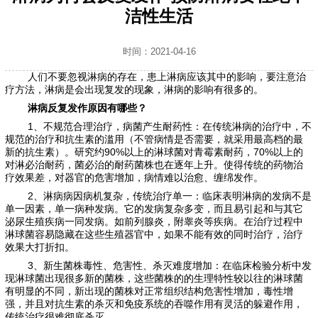
洁性生活
时间：2021-04-16
人们不要忽视淋病的存在，患上淋病应该其中的影响，要注意治
疗方法，淋病是会出现复发的现象，淋病的影响有很多的。
淋病反复发作原因有哪些？
1、不规范合理治疗，病菌产生耐药性：在传统淋病的治疗中，不
规范的治疗和抗生素的滥用（不管病情是否需要，就采用最高档的最
新的抗生素）。研究约90%以上的淋球菌对青霉素耐药，70%以上的
对淋必治耐药，菌必治的耐药菌株也在逐年上升。使得传统的药物治
疗效果差，对器官的危害增加，病情难以治愈、缠绵发作。
2、淋病病因病机复杂，传统治疗单一：临床表明淋病的发病不是
单一因素，单一病种发病。它的发病复杂多变，而且易引起和与其它
泌尿生殖疾病一同发病。如前列腺炎，附睾炎等疾病。在治疗过程中
淋球菌容易隐藏在这些生殖器官中，如果不能有效的同时治疗，治疗
效果大打折扣。
3、新生菌株毒性、危害性、杀灭难度增加：在临床检验分析中发
现淋球菌出现很多新的菌株，这些菌株的的生理特性较以往的淋球菌
有明显的不同，新出现的菌株对正常组织结构危害性增加，毒性增
强，并且对抗生素的杀灭和免疫系统的吞噬作用有灵活的躲避作用，
传统治疗很难彻底杀灭。