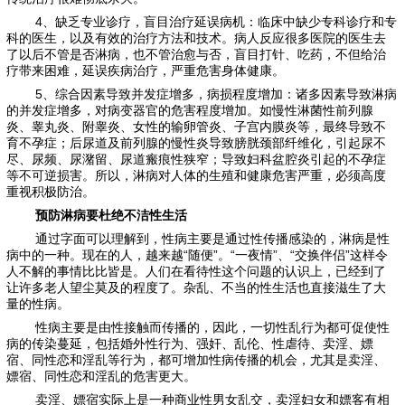
4、缺乏专业诊疗，盲目治疗延误病机：临床中缺少专科诊疗和专
科的医生，以及有效的治疗方法和技术。病人反应很多医院的医生去
了以后不管是否淋病，也不管治愈与否，盲目打针、吃药，不但给治
疗带来困难，延误疾病治疗，严重危害身体健康。
5、综合因素导致并发症增多，病损程度增加：诸多因素导致淋病
的并发症增多，对病变器官的危害程度增加。如慢性淋菌性前列腺
炎、睾丸炎、附睾炎、女性的输卵管炎、子宫内膜炎等，最终导致不
育不孕症；后尿道及前列腺的慢性炎导致膀胱颈部纤维化，引起尿不
尽、尿频、尿潴留、尿道瘢痕性狭窄；导致妇科盆腔炎引起的不孕症
等不可逆损害。所以，淋病对人体的生殖和健康危害严重，必须高度
重视积极防治。
预防淋病要杜绝不洁性生活
通过字面可以理解到，性病主要是通过性传播感染的，淋病是性
病中的一种。现在的人，越来越“随便”。“一夜情”、“交换伴侣”这样令
人不解的事情比比皆是。人们在看待性这个问题的认识上，已经到了
让许多老人望尘莫及的程度了。杂乱、不当的性生活也直接滋生了大
量的性病。
性病主要是由性接触而传播的，因此，一切性乱行为都可促使性
病的传染蔓延，包括婚外性行为、强奸、乱伦、性虐待、卖淫、嫖
宿、同性恋和淫乱等行为，都可增加性病传播的机会，尤其是卖淫、
嫖宿、同性恋和淫乱的危害更大。
卖淫、嫖宿实际上是一种商业性男女乱交，卖淫妇女和嫖客有相