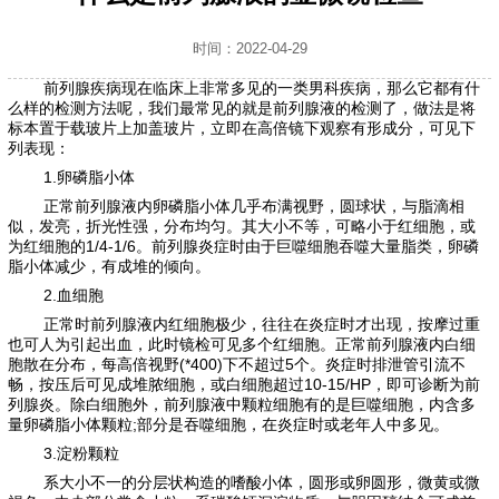
时间：2022-04-29
前列腺疾病现在临床上非常多见的一类男科疾病，那么它都有什
么样的检测方法呢，我们最常见的就是前列腺液的检测了，做法是将
标本置于载玻片上加盖玻片，立即在高倍镜下观察有形成分，可见下
列表现：
1.卵磷脂小体
正常前列腺液内卵磷脂小体几乎布满视野，圆球状，与脂滴相
似，发亮，折光性强，分布均匀。其大小不等，可略小于红细胞，或
为红细胞的1/4-1/6。前列腺炎症时由于巨噬细胞吞噬大量脂类，卵磷
脂小体减少，有成堆的倾向。
2.血细胞
正常时前列腺液内红细胞极少，往往在炎症时才出现，按摩过重
也可人为引起出血，此时镜检可见多个红细胞。正常前列腺液内白细
胞散在分布，每高倍视野(*400)下不超过5个。炎症时排泄管引流不
畅，按压后可见成堆脓细胞，或白细胞超过10-15/HP，即可诊断为前
列腺炎。除白细胞外，前列腺液中颗粒细胞有的是巨噬细胞，内含多
量卵磷脂小体颗粒;部分是吞噬细胞，在炎症时或老年人中多见。
3.淀粉颗粒
系大小不一的分层状构造的嗜酸小体，圆形或卵圆形，微黄或微