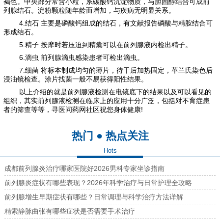
褐色。中央部分常含小粒，系碳酸钙沉淀物质，与胆固醇结合可成前
列腺结石。淀粉颗粒随年龄而增加，与疾病无明显关系。
4.结石 主要是磷酸钙组成的结石，有文献报告磷酸与精胺结合可
形成结石。
5.精子 按摩时若压迫到精囊可以在前列腺液内检出精子。
6.滴虫 前列腺滴虫感染患者可检出滴虫。
7.细菌 将标本制成均匀的薄片，待干后加热固定，革兰氏染色后
浸油镜检查。涂片找菌一般不易获得阳性结果。
以上介绍的就是前列腺液检测在电镜底下的结果以及可以看见的
组织，其实前列腺液检测在临床上的应用十分广泛，包括对不育症患
者的筛查等等，寻医问药网社区祝您身体健康!
热门 ● 热点关注
Hots
成都前列腺炎治疗哪家医院好2026男科专家坐诊指南
前列腺炎症状有哪些表现？2026年科学治疗与日常护理全攻略
前列腺增生早期症状有哪些？日常调理与科学治疗方法详解
精索静脉曲张有哪些症状是否需要手术治疗