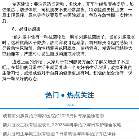
专家建议：要注意适当运动，多饮水，开车时经常变换姿势，加
强锻炼，增强体质，司机朋友不要经常熬夜。特别提醒男性朋友：一
旦出现尿频、尿急等症状要及早去医院就诊，争取在急性期一次性治
愈。
8、易引起感染
*前列腺中含有一种抗菌物质，叫前列腺抗菌因子。当前列腺发炎
时，这种抗菌因子减少，故而容易引起感染。前列腺炎引起的感染可
导致急性尿潴留、急性精囊炎或附睾炎、输精管炎、精索淋巴结肿大
或触痛等，严重时可发生腹股沟痛或肾绞痛。
通过上面的介绍，大家对于前列腺炎方面的了解又增进了不是
吧，在我们的日常生活中就要养成一个良好的生活习惯，改掉不良的
生活习惯，戒烟戒酒对于自身的健康更加有利。积极的配合治疗，保
持一颗良好的心态。
热门 ● 热点关注
Hots
成都前列腺炎治疗哪家医院好2026男科专家坐诊指南
前列腺炎症状有哪些表现？2026年科学治疗与日常护理全攻略
前列腺增生早期症状有哪些？日常调理与科学治疗方法详解