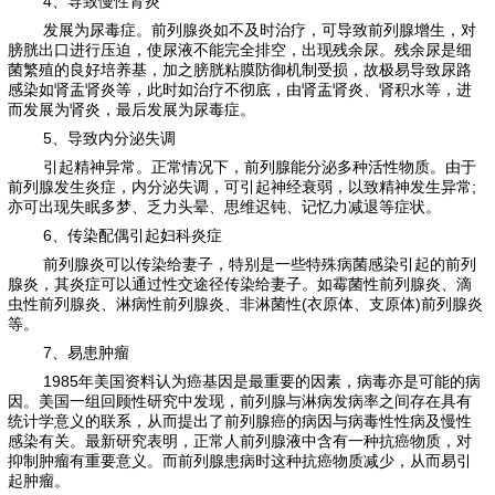
4、导致慢性肾炎
发展为尿毒症。前列腺炎如不及时治疗，可导致前列腺增生，对
膀胱出口进行压迫，使尿液不能完全排空，出现残余尿。残余尿是细
菌繁殖的良好培养基，加之膀胱粘膜防御机制受损，故极易导致尿路
感染如肾盂肾炎等，此时如治疗不彻底，由肾盂肾炎、肾积水等，进
而发展为肾炎，最后发展为尿毒症。
5、导致内分泌失调
引起精神异常。正常情况下，前列腺能分泌多种活性物质。由于
前列腺发生炎症，内分泌失调，可引起神经衰弱，以致精神发生异常;
亦可出现失眠多梦、乏力头晕、思维迟钝、记忆力减退等症状。
6、传染配偶引起妇科炎症
前列腺炎可以传染给妻子，特别是一些特殊病菌感染引起的前列
腺炎，其炎症可以通过性交途径传染给妻子。如霉菌性前列腺炎、滴
虫性前列腺炎、淋病性前列腺炎、非淋菌性(衣原体、支原体)前列腺炎
等。
7、易患肿瘤
1985年美国资料认为癌基因是最重要的因素，病毒亦是可能的病
因。美国一组回顾性研究中发现，前列腺与淋病发病率之间存在具有
统计学意义的联系，从而提出了前列腺癌的病因与病毒性性病及慢性
感染有关。最新研究表明，正常人前列腺液中含有一种抗癌物质，对
抑制肿瘤有重要意义。而前列腺患病时这种抗癌物质减少，从而易引
起肿瘤。