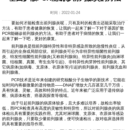
时间：2022-01-24
要如何才能检查出前列腺炎呢，只有及时的检查出还能采取治疗
方法，有助于患者健康的恢复，让我的一起来了解一下对于基因扩散
PCR能确诊前列腺炎的方法。有助于患者对于病情的恢复，让我们一
起来了解一下吧，更好的康复。
前列腺炎是指前列腺特异性和非特异感染所致的急慢性炎症，从
而引起的全身或局部症状。前列腺炎可分为非特异性细菌性前列腺
炎、特发性细菌性前列腺炎(又称前列腺病)、特异性前列腺炎(由淋球
菌、结核菌、真菌、寄生虫等引起)、非特异性肉芽肿性前列腺炎、其
它病原体(如病毒、支原体、衣原体等)引起的前列腺炎、前列腺充血和
前列腺痛。
PCR技术是近年来创建的研究核酸分子生物学的新技术，它能在
短时间内将极微量的遗传物质——DNA扩增放大几百甚至几千万倍，
具有快速、灵敏、高效和特异的特点。近年来被广泛应用于遗传病诊
断、病原体检查、癌基因探查等领域。
由于引起前列腺的病原体较多，且大多难以培养，故检出率较
低，而PCR检查具有高度的灵敏性和特异性，所以对前列腺炎的病原
体检出具有重要的实践作用。尤其对淋球菌、支原体、衣原体等感染
的前列腺炎，只要取少量前列腺液，便可快速检出，故对临床选择用
药具有重要的指导作用。